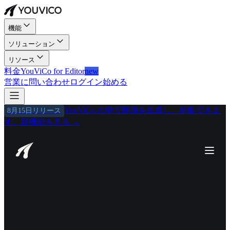
機能
ソリューション
リソース
料金
YouViCo for Editor
new
営業に問い合わせ
ログイン
始める
YouViCo の中で動画を生成し、編集できま
8月15日リリース
す。
新機能を見る
→