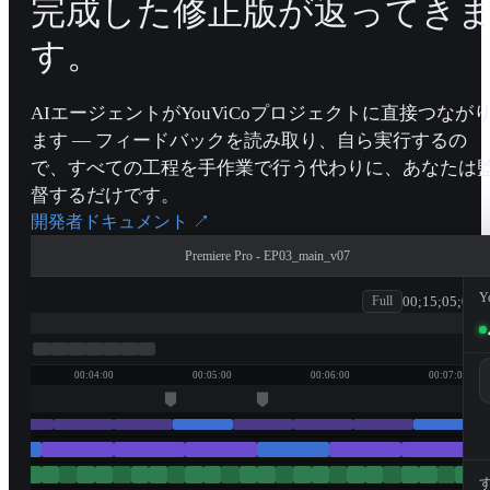
完成した修正版が返ってき
す。
AIエージェントがYouViCoプロジェクトに直接つなが
ます — フィードバックを読み取り、自ら実行するの
で、すべての工程を手作業で行う代わりに、あなたは
督するだけです。
開発者ドキュメント
↗
Premiere Pro - EP03_main_v07
patagonia
Y
00;15;05;00
Full
00:04:00
00:05:00
00:06:00
00:07:00