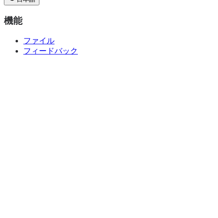
機能
ファイル
フィードバック
コラボレーション
アクセス管理
連携
ソリューション
映像制作
広告代理店
マーケティング
エンタープライズ
リソース
よくある質問
更新履歴
開発者