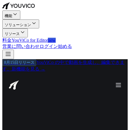
機能
ソリューション
リソース
料金
YouViCo for Editor
new
営業に問い合わせ
ログイン
始める
YouViCo の中で動画を生成し、編集できま
8月15日リリース
す。
新機能を見る
→