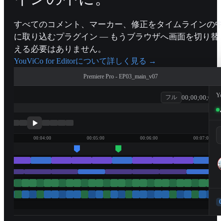
すべてのコメント、マーカー、修正をタイムラインの
に取り込むプラグイン — もうブラウザへ画面を切り替
える必要はありません。
YouViCo for Editorについて詳しく見る
→
Premiere Pro - EP03_main_v07
Y
00;00;00;00
フル
patagonia
00:04:00
00:05:00
00:06:00
00:07:00