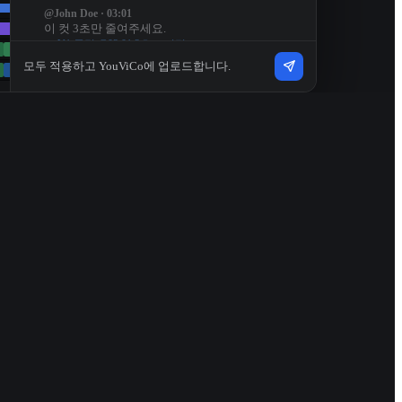
@John Doe · 03:01
이 컷 3초만 줄여주세요.
→
V1 클립 @03:01 3초 트리밍
모두 적용하고 YouViCo에 업로드합니다.
@Sarah Kim · 05:44
로고를 오른쪽 아래로 옮겨주세요.
→
로고 오버레이 → 오른쪽 아래로 이동
@John Doe · 11:29
여기는 와이드 앵글 컷이 더 잘 어울리는 것 같아
요.
→
V1 클립을 V1_alt_wide_03로 교체
@Mike Chen · 11:29 - 14:23
여기 음악을 좀 줄여서 현장음이 살아나게 해주세
요.
→
음악 A2 −6dB · 환경음 A3 +3dB