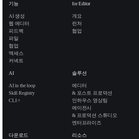
기능
for Editor
AI 생성
개요
웹 에디터
런처
피드백
협업
파일
협업
액세스
커넥트
AI
솔루션
AI in the loop
에디터
Skill Registry
& 포스트 프로덕션
CLI
인하우스 영상팀
에이전시
& 프로덕션 스튜디오
엔터프라이즈
다운로드
리소스