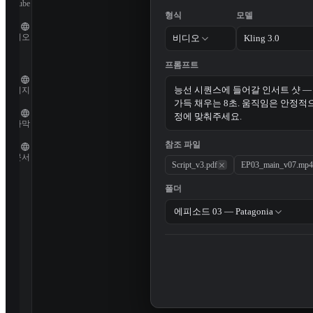
YouTube
형식
모델
오디오
비디오
Kling 3.0
프롬프트
이미지
자막
참조 파일
문서
Script_v3.pdf
EP03_main_v07.mp4
폴더
에피소드 03 — Patagonia