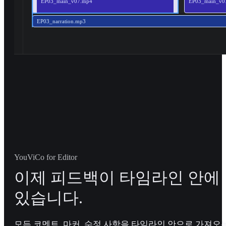
EP03_main_v07.mp4
EP03_main_v0
EP03_narration.mp3
YouViCo for Editor
이제 피드백이 타임라인 안에
있습니다.
모든 코멘트, 마커, 수정 사항을 타임라인 안으로 가져오