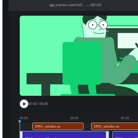
app.youvico.com/e1d5... —
에디터
동영상
Tube
오디오
이미지
자막
00:00
/
00:00
문서
00:00
00:00
00:00
EP03_subtitles.srt
EP03_subtitles.srt