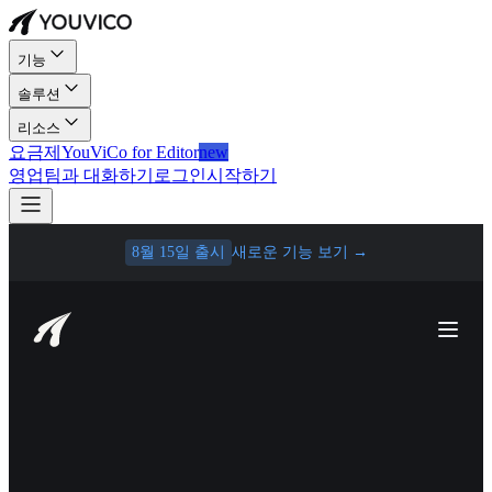
기능
솔루션
리소스
요금제
YouViCo for Editor
new
영업팀과 대화하기
로그인
시작하기
8월 15일 출시
새로운 기능 보기
→