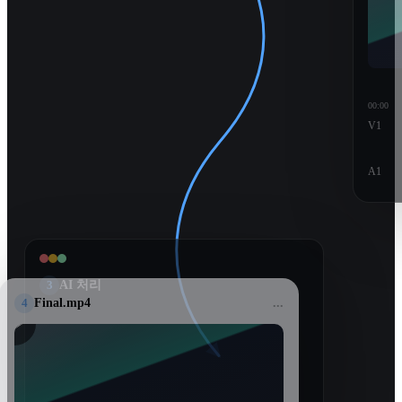
00:00
V1
A1
3
AI 처리
4
Final.mp4
...