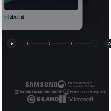
v4
업로드됨
1
2
3
4