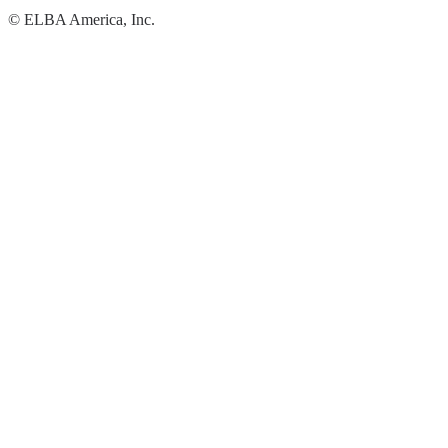
©
ELBA America, Inc.
이용약관
개인정보처리방침
한국어
기능
파일
피드백
협업
접근 관리
연동
솔루션
영상 제작
광고 에이전시
마케팅
엔터프라이즈
리소스