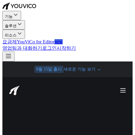
기능
솔루션
리소스
요금제
YouViCo for Editor
new
영업팀과 대화하기
로그인
시작하기
8월 15일 출시
새로운 기능 보기
→