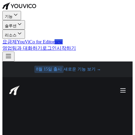
기능
솔루션
리소스
요금제
YouViCo for Editor
new
영업팀과 대화하기
로그인
시작하기
8월 15일 출시
새로운 기능 보기
→